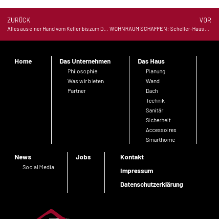
ZURÜCK
VOR
Alles aus einer Hand vom Keller bis zum Dach – Ein Fertighaus macht es möglich
WOHNRAUM SCHAFFEN: Scheller-Haus Doppelhäuser mit 2-4 Wohneinheiten. SCHNELL / EFFIZIENT / ZUKUNFTSSICHER
Home
Das Unternehmen
Das Haus
Philosophie
Planung
Was wir bieten
Wand
Partner
Dach
Technik
Sanitär
Sicherheit
Accessoires
Smarthome
News
Jobs
Kontakt
Social Media
Impressum
Datenschutzerklärung